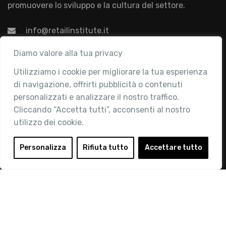
promuovere lo sviluppo e la cultura del settore.
info@retailinstitute.it
Associazione
Diamo valore alla tua privacy
Utilizziamo i cookie per migliorare la tua esperienza
Chi siamo
di navigazione, offrirti pubblicità o contenuti
Attività
personalizzati e analizzare il nostro traffico.
Contatti
Cliccando “Accetta tutti”, acconsenti al nostro
utilizzo dei cookie.
Area Riservata
Login
Personalizza
Rifiuta tutto
Accettare tutto
Diventa Socio
Privacy Policy