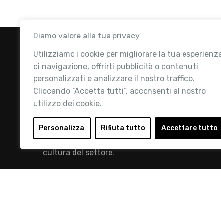
Diamo valore alla tua privacy
Utilizziamo i cookie per migliorare la tua esperienz
di navigazione, offrirti pubblicità o contenuti
personalizzati e analizzare il nostro traffico.
Cliccando “Accetta tutti”, acconsenti al nostro
utilizzo dei cookie.
Retail Institute Italy è l’Associazione di
riferimento per l'Ecosistema Retail: la nostra
Personalizza
Rifiuta tutto
Accettare tutto
mission è quella di promuovere lo sviluppo e la
cultura del settore.
info@retailinstitute.it