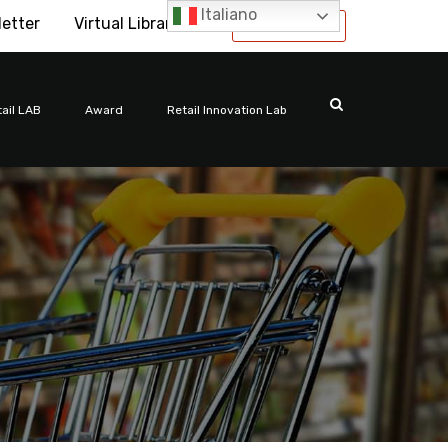
Italiano
letter
Virtual Library
International
ail LAB
Award
Retail Innovation Lab