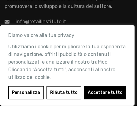
promuovere lo sviluppo e la cultura del settore.
info@retailinstitute.it
Associazione
Diamo valore alla tua privacy
Utilizziamo i cookie per migliorare la tua esperienza
Chi siamo
di navigazione, offrirti pubblicità o contenuti
Attività
personalizzati e analizzare il nostro traffico.
Contatti
Cliccando “Accetta tutti”, acconsenti al nostro
utilizzo dei cookie.
Area Riservata
Login
Personalizza
Rifiuta tutto
Accettare tutto
Diventa Socio
Privacy Policy