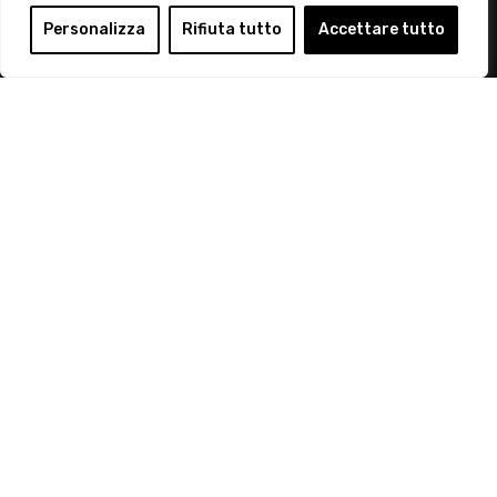
Login
Personalizza
Rifiuta tutto
Accettare tutto
Diventa Socio
Privacy Policy
© 2019 Retail Institute Italy - C.F.11617670150 - Foro
Buonaparte, 12 - 20121 Milano - Tel 02 76016405