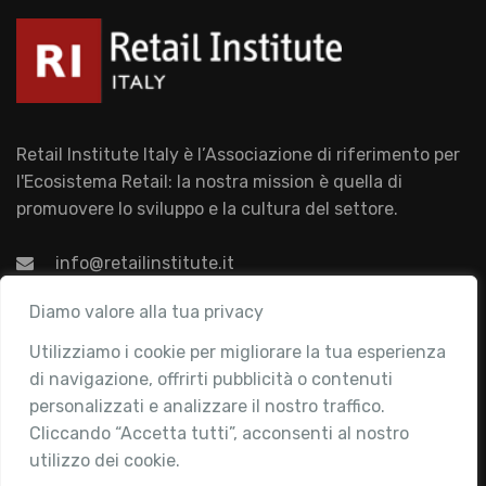
Retail Institute Italy è l’Associazione di riferimento per
l'Ecosistema Retail: la nostra mission è quella di
promuovere lo sviluppo e la cultura del settore.
info@retailinstitute.it
Associazione
Diamo valore alla tua privacy
Utilizziamo i cookie per migliorare la tua esperienza
Chi siamo
di navigazione, offrirti pubblicità o contenuti
Attività
personalizzati e analizzare il nostro traffico.
Contatti
Cliccando “Accetta tutti”, acconsenti al nostro
utilizzo dei cookie.
Area Riservata