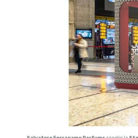
Salvatore Ferragamo Parfums
sceglie la
Sta