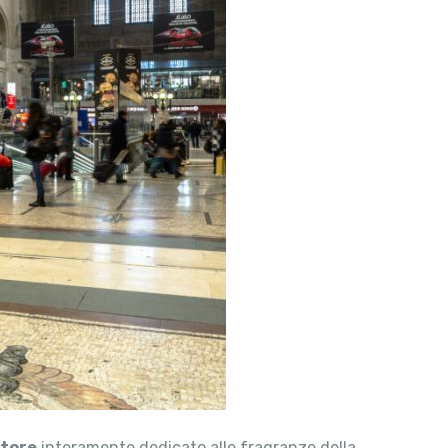
store
interamente dedicato alle fragranze della