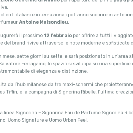
ive.
 clienti italiani e internazionali potranno scoprire in ant
parfumeur
Antoine Maisondieu
.
augurerà il prossimo
12 febbraio
per offrire a tutti i viaggia
e del brand rivive attraverso le note moderne e sofisticate 
 mese, sette giorni su sette, e sarà posizionato in un’area st
 Salvatore Ferragamo, lo spazio si sviluppa su una superficie 
ntramontabile di eleganza e distinzione.
’uscita dall’hub milanese da tre maxi-schermi che proiettera
Tiffin, e la campagna di Signorina Ribelle, l’ultima creazione
 linea Signorina – Signorina Eau de Parfume Signorina Ribell
amo, Uomo Signature e Uomo Urban Feel.