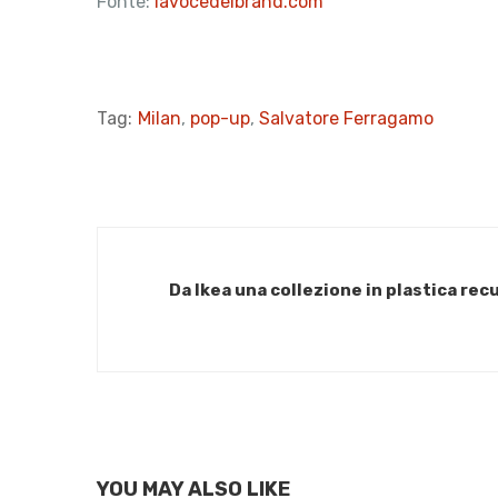
Fonte:
lavocedeibrand.com
Tag:
Milan
,
pop-up
,
Salvatore Ferragamo
Da Ikea una collezione in plastica re
YOU MAY ALSO LIKE