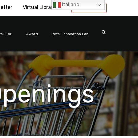
Italiano
letter
Virtual Library
International
ail LAB
Award
Retail Innovation Lab
Openings