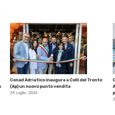
Conad Adriatico inaugura a Colli del Tronto
C
a
(Ap) un nuovo punto vendita
A
24 Luglio, 2026
p
2