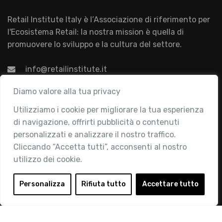
Retail Institute Italy è l’Associazione di riferimento per
l'Ecosistema Retail: la nostra mission è quella di
promuovere lo sviluppo e la cultura del settore.
info@retailinstitute.it
Associazione
Diamo valore alla tua privacy
Utilizziamo i cookie per migliorare la tua esperienza
Chi siamo
di navigazione, offrirti pubblicità o contenuti
Attività
personalizzati e analizzare il nostro traffico.
Contatti
Cliccando “Accetta tutti”, acconsenti al nostro
utilizzo dei cookie.
Area Riservata
Login
Personalizza
Rifiuta tutto
Accettare tutto
Diventa Socio
Privacy Policy