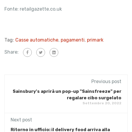
Fonte: retailgazette.co.uk
Tag:
Casse automatiche
,
pagamenti
,
primark
Share:
Previous post
Sainsbury's aprirà un pop-up "Sainsfreeze" per
regalare cibo surgelato
Settembre 20, 2022
Next post
Ritorno in ufficio: il delivery food arriva alla