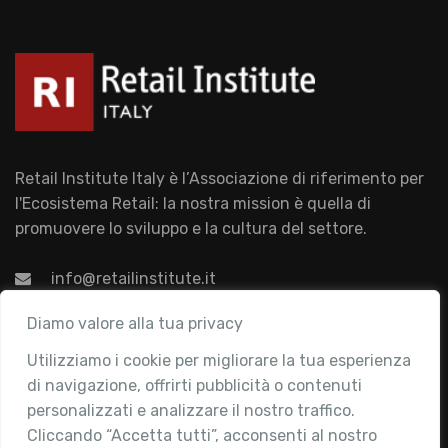
Retail Institute Italy è l’Associazione di riferimento per
l'Ecosistema Retail: la nostra mission è quella di
promuovere lo sviluppo e la cultura del settore.
info@retailinstitute.it
Associazione
Diamo valore alla tua privacy
Utilizziamo i cookie per migliorare la tua esperienza
Chi siamo
di navigazione, offrirti pubblicità o contenuti
Attività
personalizzati e analizzare il nostro traffico.
Contatti
Cliccando “Accetta tutti”, acconsenti al nostro