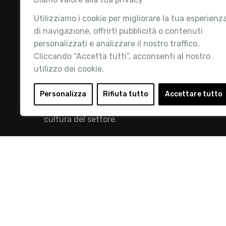
Utilizziamo i cookie per migliorare la tua esperienz
di navigazione, offrirti pubblicità o contenuti
personalizzati e analizzare il nostro traffico.
Cliccando “Accetta tutti”, acconsenti al nostro
utilizzo dei cookie.
Retail Institute Italy è l’Associazione di
riferimento per l'Ecosistema Retail: la nostra
Personalizza
Rifiuta tutto
Accettare tutto
mission è quella di promuovere lo sviluppo e la
cultura del settore.
info@retailinstitute.it
© 2019 Retail Institute Italy - C.F.11617670150 