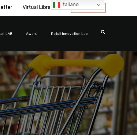
Italiano
letter
Virtual Library
International
ail LAB
Award
Retail Innovation Lab