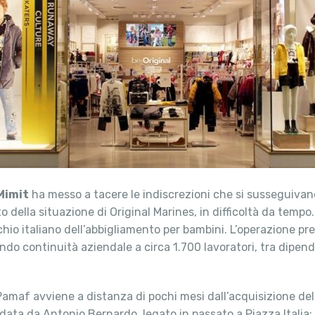
Mimit
ha messo a tacere le indiscrezioni che si susseguivan
 della situazione di Original Marines, in difficoltà da tempo
rchio italiano dell’abbigliamento per bambini. L’operazione p
endo continuità aziendale a circa 1.700 lavoratori, tra dipend
i Pamaf avviene a distanza di pochi mesi dall’acquisizione de
idata da Antonio Bernardo, legato in passato a Piazza Itali