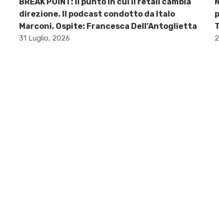
BREAK POINT: Il punto in cui il retail cambia
direzione. Il podcast condotto da Italo
p
Marconi. Ospite: Francesca Dell’Antoglietta
31 Luglio, 2026
2