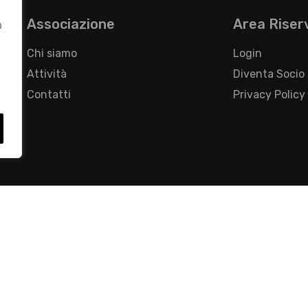
Associazione
Area Riser
a
Chi siamo
Login
Attività
Diventa Socio
Contatti
Privacy Policy
- Foro Buonaparte, 12 - 20121 Milano - Tel 02 76016405