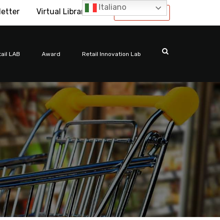
Italiano
letter
Virtual Library
International
ail LAB
Award
Retail Innovation Lab