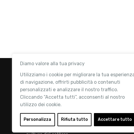
Diamo valore alla tua privacy
Utilizziamo i cookie per migliorare la tua esperienz
di navigazione, offrirti pubblicità o contenuti
personalizzati e analizzare il nostro traffico.
Cliccando “Accetta tutti”, acconsenti al nostro
utilizzo dei cookie.
Retail Institute Italy è l’Associazione di
riferimento per l'Ecosistema Retail: la nostra
Personalizza
Rifiuta tutto
Accettare tutto
mission è quella di promuovere lo sviluppo e la