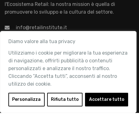
l'Ecosistema Retail: la nostra mission è quella di
promuovere lo sviluppo e la cultura del settore.
info@retailinstitute.it
Associazione
Diamo valore alla tua privacy
Utilizziamo i cookie per migliorare la tua esperienza
Chi siamo
di navigazione, offrirti pubblicità o contenuti
Attività
personalizzati e analizzare il nostro traffico.
Contatti
Cliccando “Accetta tutti”, acconsenti al nostro
utilizzo dei cookie.
Area Riservata
Login
Personalizza
Rifiuta tutto
Accettare tutto
Diventa Socio
Privacy Policy