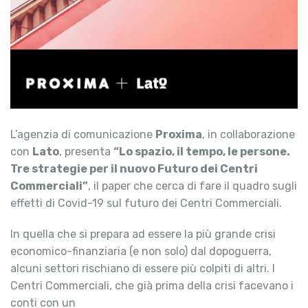
L’agenzia di comunicazione
Proxima
, in collaborazione
con
Lato
, presenta
“Lo spazio, il tempo, le persone.
Tre strategie per il nuovo Futuro dei Centri
Commerciali”
, il paper che cerca di fare il quadro sugli
effetti di Covid-19 sul futuro dei Centri Commerciali.
In quella che si prepara ad essere la più grande crisi
economico-finanziaria (e non solo) dal dopoguerra,
alcuni settori rischiano di essere più colpiti di altri. I
Centri Commerciali, che già prima della crisi facevano i
conti con un