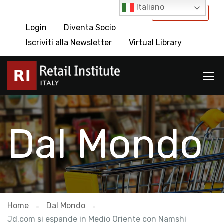
Italiano
International
Login
Diventa Socio
Iscriviti alla Newsletter
Virtual Library
Dal Mondo
Home
Dal Mondo
Jd.com si espande in Medio Oriente con Namshi