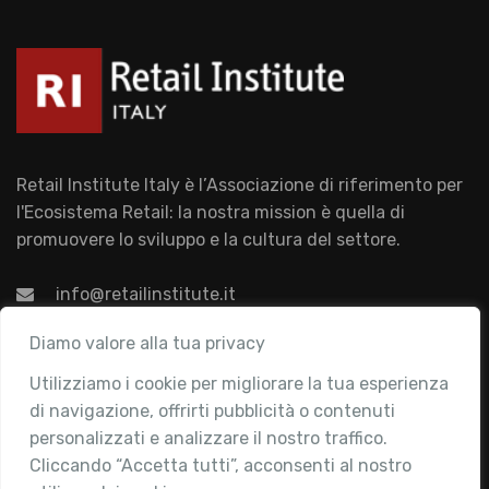
Retail Institute Italy è l’Associazione di riferimento per
l'Ecosistema Retail: la nostra mission è quella di
promuovere lo sviluppo e la cultura del settore.
info@retailinstitute.it
Associazione
Diamo valore alla tua privacy
Utilizziamo i cookie per migliorare la tua esperienza
Chi siamo
di navigazione, offrirti pubblicità o contenuti
Attività
personalizzati e analizzare il nostro traffico.
Contatti
Cliccando “Accetta tutti”, acconsenti al nostro