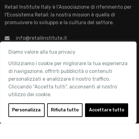
Retail Institute Italy è l’Associazione di riferimento per
l'Ecosistema Retail: la nostra mission è quella di
promuovere lo sviluppo e la cultura del settore.
info@retailinstitute.it
Associazione
Diamo valore alla tua privacy
Utilizziamo i cookie per migliorare la tua esperienza
Chi siamo
di navigazione, offrirti pubblicità o contenuti
Attività
personalizzati e analizzare il nostro traffico.
Contatti
Cliccando “Accetta tutti”, acconsenti al nostro
utilizzo dei cookie.
Area Riservata
Login
Personalizza
Rifiuta tutto
Accettare tutto
Diventa Socio
Privacy Policy