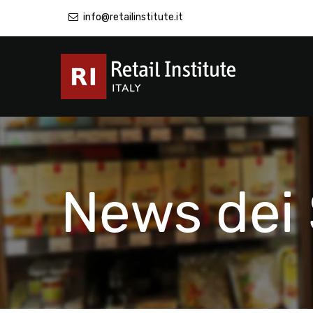
info@retailinstitute.it
News dei 