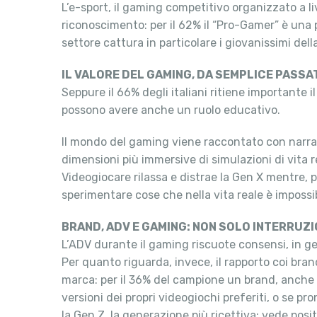
L’e-sport, il gaming competitivo organizzato a li
riconoscimento: per il 62% il “Pro-Gamer” è una p
settore cattura in particolare i giovanissimi del
IL VALORE DEL GAMING, DA SEMPLICE PASS
Seppure il 66% degli italiani ritiene importante il
possono avere anche un ruolo educativo.
Il mondo del gaming viene raccontato con narraz
dimensioni più immersive di simulazioni di vita r
Videogiocare rilassa e distrae la Gen X mentre, 
sperimentare cose che nella vita reale è impossibil
BRAND, ADV E GAMING: NON SOLO INTERRUZI
L’ADV durante il gaming riscuote consensi, in g
Per quanto riguarda, invece, il rapporto coi bra
marca: per il 36% del campione un brand, anche 
versioni dei propri videogiochi preferiti, o se pr
la Gen Z, la generazione più ricettiva: vede posi