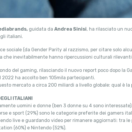
ediabrands,
guidata da
Andrea Sinisi
, ha rilasciato un nu
li italiani.
sociale (da Gender Parity al razzismo, per citare solo alcun
a che inevitabilmente hanno ripercussioni culturali rilevanti
ondo del gaming, rilasciando il nuovo report poco dopo la Ga
el 2022 ha accolto ben 105mila partecipanti.
uesto mercato a circa 200 miliardi a livello globale: qual è l
GLI ITALIANI
amente uomini e donne (ben 3 donne su 4 sono interessate)
orse e sport (29%) sono le categorie preferite dei gamers it
o live e guardando video per rimanere aggiornati: tra le pi
tation (60%) e Nintendo (52%).