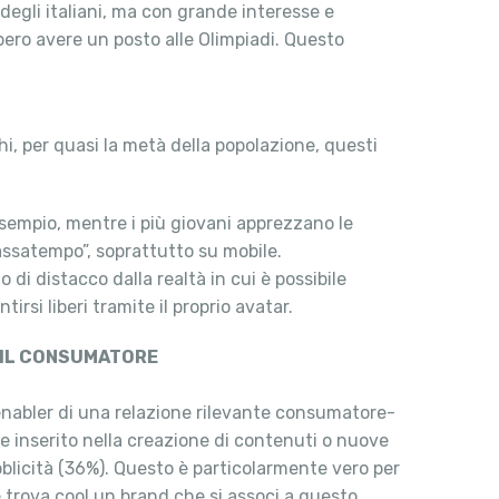
degli italiani, ma con grande interesse e
bbero avere un posto alle Olimpiadi. Questo
ochi, per quasi la metà della popolazione, questi
sempio, mentre i più giovani apprezzano le
passatempo”, soprattutto su mobile.
di distacco dalla realtà in cui è possibile
irsi liberi tramite il proprio avatar.
N IL CONSUMATORE
 enabler di una relazione rilevante consumatore-
 inserito nella creazione di contenuti o nuove
pubblicità (36%). Questo è particolarmente vero per
e trova cool un brand che si associ a questo