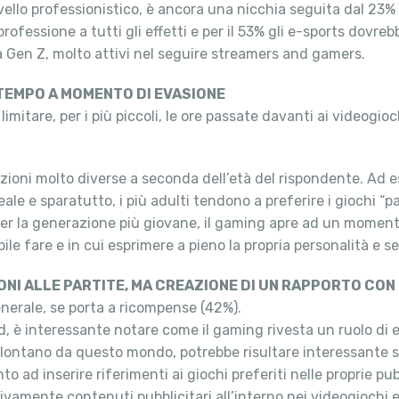
vello professionistico, è ancora una nicchia seguita dal 23% 
rofessione a tutti gli effetti e per il 53% gli e-sports dovre
la Gen Z, molto attivi nel seguire streamers and gamers.
ATEMPO A MOMENTO DI EVASIONE
 limitare, per i più piccoli, le ore passate davanti ai videogi
ioni molto diverse a seconda dell’età del rispondente. Ad e
eale e sparatutto, i più adulti tendono a preferire i giochi “
per la generazione più giovane, il gaming apre ad un momento 
e fare e in cui esprimere a pieno la propria personalità e sent
ONI ALLE PARTITE, MA CREAZIONE DI UN RAPPORTO CO
enerale, se porta a ricompense (42%).
nd, è interessante notare come il gaming rivesta un ruolo di
lontano da questo mondo, potrebbe risultare interessante se
onto ad inserire riferimenti ai giochi preferiti nelle proprie 
tivamente contenuti pubblicitari all’interno nei videogiochi 