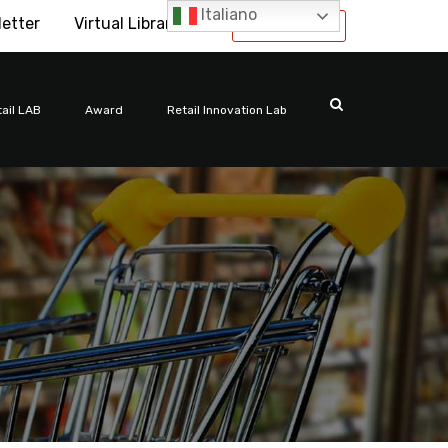
Italiano
letter
Virtual Library
International
ail LAB
Award
Retail Innovation Lab