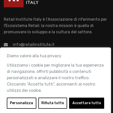
Retail Institute Italy è l’Associazione di riferimento per
l'Ecosistema Retail: la nostra mission è quella di
promuovere lo sviluppo e la cultura del settore.
info@retailinstitute.it
Associazione
Diamo valore alla tua privacy
Utilizziamo i cookie per migliorare la tua esperienza
Chi siamo
di navigazione, offrirti pubblicità o contenuti
Attività
personalizzati e analizzare il nostro traffico.
Contatti
Cliccando “Accetta tutti”, acconsenti al nostro
utilizzo dei cookie.
Area Riservata
Login
Personalizza
Rifiuta tutto
Accettare tutto
Diventa Socio