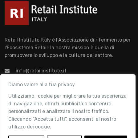
Retail Institute Italy è l’Associazione di riferimento per
l'Ecosistema Retail: la nostra mission è quella di
promuovere lo sviluppo e la cultura del settore.
info@retailinstitute.it
Associazione
Diamo valore alla tua privacy
Utilizziamo i cookie per migliorare la tua esperienza
Chi siamo
di navigazione, offrirti pubblicità o contenuti
Attività
personalizzati e analizzare il nostro traffico.
Contatti
Cliccando “Accetta tutti”, acconsenti al nostro
utilizzo dei cookie.
Area Riservata