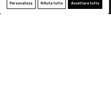
Login
Personalizza
Rifiuta tutto
Accettare tutto
Diventa Socio
Privacy Policy
© 2019 Retail Institute Italy - C.F.11617670150 - Foro
Buonaparte, 12 - 20121 Milano - Tel 02 76016405