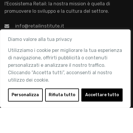
l'Ecosistema Retail: la nostra mission è quella di
promuovere lo sviluppo e la cultura del settore.
info@retailinstitute.it
Associazione
Diamo valore alla tua privacy
Utilizziamo i cookie per migliorare la tua esperienza
Chi siamo
di navigazione, offrirti pubblicità o contenuti
Attività
personalizzati e analizzare il nostro traffico.
Contatti
Cliccando “Accetta tutti”, acconsenti al nostro
utilizzo dei cookie.
Area Riservata
Login
Personalizza
Rifiuta tutto
Accettare tutto
Diventa Socio
Privacy Policy