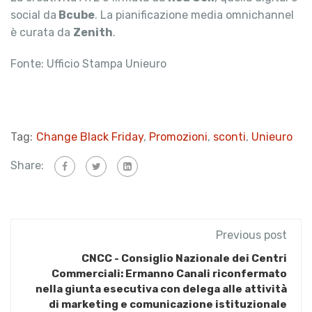
social da
Bcube
. La pianificazione media omnichannel
è curata da
Zenith
.
Fonte: Ufficio Stampa Unieuro
Tag:
Change Black Friday
,
Promozioni
,
sconti
,
Unieuro
Share:
Previous post
CNCC - Consiglio Nazionale dei Centri
Commerciali: Ermanno Canali riconfermato
nella giunta esecutiva con delega alle attività
di marketing e comunicazione istituzionale