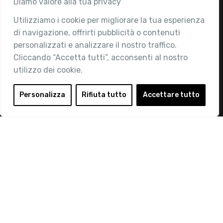
Associazione
Diamo valore alla tua privacy
Utilizziamo i cookie per migliorare la tua esperienza
Chi siamo
di navigazione, offrirti pubblicità o contenuti
Attività
personalizzati e analizzare il nostro traffico.
Contatti
Cliccando “Accetta tutti”, acconsenti al nostro
utilizzo dei cookie.
Area Riservata
Login
Personalizza
Rifiuta tutto
Accettare tutto
Diventa Socio
Privacy Policy
© 2019 Retail Institute Italy - C.F.11617670150 - Foro
Buonaparte, 12 - 20121 Milano - Tel 02 76016405