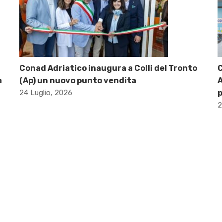
Conad Adriatico inaugura a Colli del Tronto
C
a
(Ap) un nuovo punto vendita
A
24 Luglio, 2026
p
2