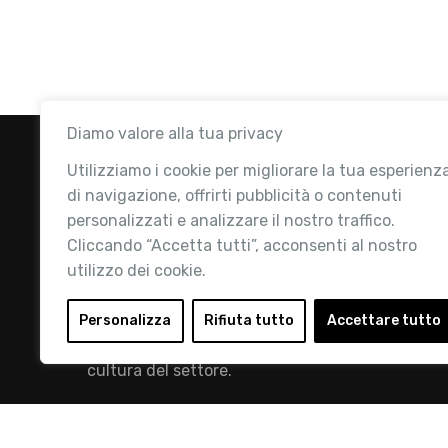
Diamo valore alla tua privacy
Utilizziamo i cookie per migliorare la tua esperienz
di navigazione, offrirti pubblicità o contenuti
personalizzati e analizzare il nostro traffico.
Cliccando “Accetta tutti”, acconsenti al nostro
utilizzo dei cookie.
Retail Institute Italy è l’Associazione di
riferimento per l'Ecosistema Retail: la nostra
Personalizza
Rifiuta tutto
Accettare tutto
mission è quella di promuovere lo sviluppo e la
cultura del settore.
info@retailinstitute.it