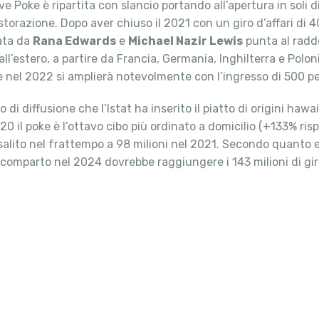
Poke è ripartita con slancio portando all’apertura in soli die
storazione. Dopo aver chiuso il 2021 con un giro d’affari di 4
ata da
Rana Edwards
e
Michael Nazir Lewis
punta al radd
l’estero, a partire da Francia, Germania, Inghilterra e Poloni
ke nel 2022 si amplierà notevolmente con l’ingresso di 500 p
o di diffusione che l’Istat ha inserito il piatto di origini ha
20 il poke è l’ottavo cibo più ordinato a domicilio (+133% risp
 salito nel frattempo a 98 milioni nel 2021. Secondo quanto em
il comparto nel 2024 dovrebbe raggiungere i 143 milioni di giro