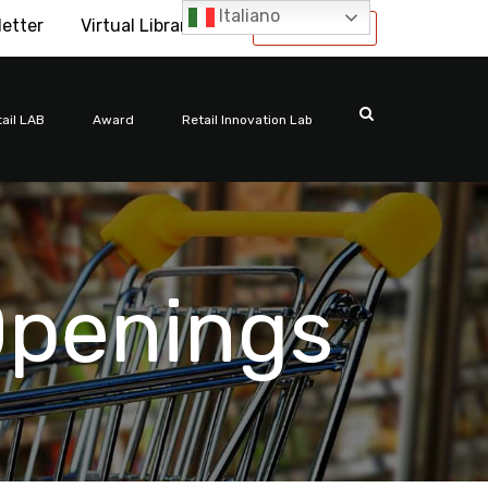
Italiano
letter
Virtual Library
International
ail LAB
Award
Retail Innovation Lab
Openings