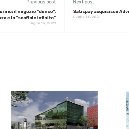
Previous post
Next post
rino: il negozio "denso",
Satispay acquisisce Adv
Luglio 16, 2021
za e lo "scaffale infinito"
Luglio 16, 2021