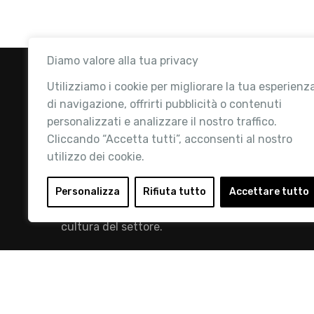
Diamo valore alla tua privacy
Utilizziamo i cookie per migliorare la tua esperienz
di navigazione, offrirti pubblicità o contenuti
personalizzati e analizzare il nostro traffico.
Cliccando “Accetta tutti”, acconsenti al nostro
utilizzo dei cookie.
Retail Institute Italy è l’Associazione di
riferimento per l'Ecosistema Retail: la nostra
Personalizza
Rifiuta tutto
Accettare tutto
mission è quella di promuovere lo sviluppo e la
cultura del settore.
info@retailinstitute.it