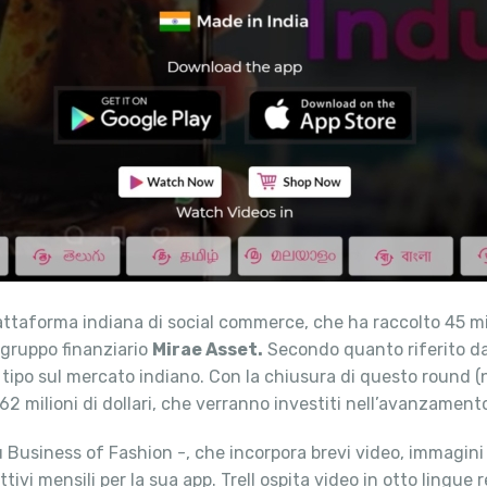
iattaforma indiana di social commerce, che ha raccolto 45 milio
l gruppo finanziario
Mirae Asset.
Secondo quanto riferito da
 tipo sul mercato indiano. Con la chiusura di questo round 
62 milioni di dollari, che verranno investiti nell’avanzament
 Business of Fashion -, che incorpora brevi video, immagini e
ttivi mensili per la sua app. Trell ospita video in otto lingue 