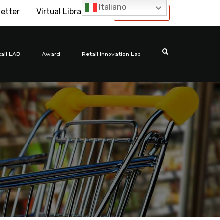
Italiano
letter
Virtual Library
International
ail LAB
Award
Retail Innovation Lab