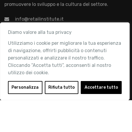
promuovere lo sviluppo e la cultura del settore.
info@retailinstitute.it
Associazione
Diamo valore alla tua privacy
Utilizziamo i cookie per migliorare la tua esperienza
Chi siamo
di navigazione, offrirti pubblicità o contenuti
Attività
personalizzati e analizzare il nostro traffico.
Contatti
Cliccando “Accetta tutti”, acconsenti al nostro
utilizzo dei cookie.
Area Riservata
Login
Personalizza
Rifiuta tutto
Accettare tutto
Diventa Socio
Privacy Policy