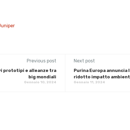
Juniper
Previous post
Next post
vi prototipi e alleanze tra
Purina Europa annuncia 
big mondiali
ridotto impatto ambient
Gennaio 10, 2024
Gennaio 11, 2024