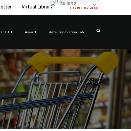
Italiano
letter
Virtual Library
International
ail LAB
Award
Retail Innovation Lab