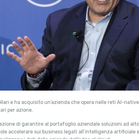
llari e ha acquisito un’azienda che opera nelle reti AI-nativ
ari per azione.
ezione di garantire al portafoglio aziendale soluzioni ad alto
le accelerare sui business legati all’intelligenza artificiale 