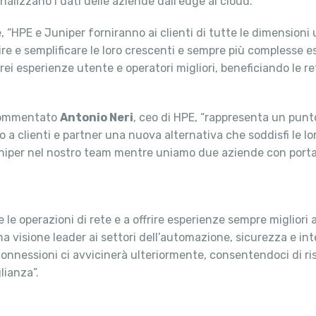
alizzano i dati delle aziende dall’edge al cloud.
e, “HPE e Juniper forniranno ai clienti di tutte le dimensio
re e semplificare le loro crescenti e sempre più complesse es
rei esperienze utente e operatori migliori, beneficiando le re
a commentato
Antonio Neri
, ceo di HPE, “rappresenta un punt
a clienti e partner una nuova alternativa che soddisfi le l
Juniper nel nostro team mentre uniamo due aziende con por
 operazioni di rete e a offrire esperienze sempre migliori agl
 visione leader ai settori dell’automazione, sicurezza e intel
onnessioni ci avvicinerà ulteriormente, consentendoci di ri
lianza”.