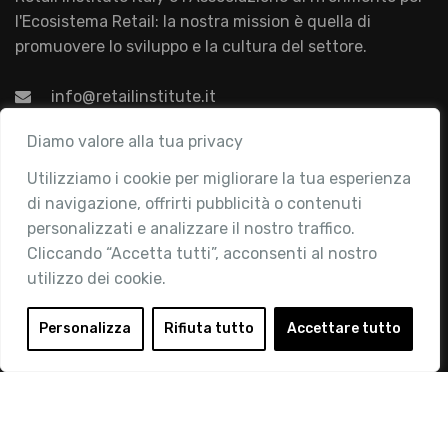
l'Ecosistema Retail: la nostra mission è quella di
promuovere lo sviluppo e la cultura del settore.
info@retailinstitute.it
Associazione
Diamo valore alla tua privacy
Utilizziamo i cookie per migliorare la tua esperienza
Chi siamo
di navigazione, offrirti pubblicità o contenuti
Attività
personalizzati e analizzare il nostro traffico.
Contatti
Cliccando “Accetta tutti”, acconsenti al nostro
utilizzo dei cookie.
Area Riservata
Login
Personalizza
Rifiuta tutto
Accettare tutto
Diventa Socio
Privacy Policy