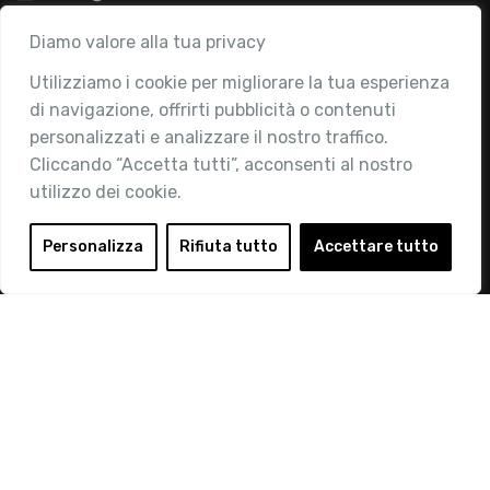
Associazione
Diamo valore alla tua privacy
Utilizziamo i cookie per migliorare la tua esperienza
Chi siamo
di navigazione, offrirti pubblicità o contenuti
Attività
personalizzati e analizzare il nostro traffico.
Contatti
Cliccando “Accetta tutti”, acconsenti al nostro
utilizzo dei cookie.
Area Riservata
Login
Personalizza
Rifiuta tutto
Accettare tutto
Diventa Socio
Privacy Policy
© 2019 Retail Institute Italy - C.F.11617670150 - Foro
Buonaparte, 12 - 20121 Milano - Tel 02 76016405