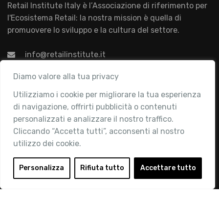
Retail Institute Italy è l’Associazione di riferimento per
l'Ecosistema Retail: la nostra mission è quella di
promuovere lo sviluppo e la cultura del settore.
info@retailinstitute.it
Associazione
Diamo valore alla tua privacy
Utilizziamo i cookie per migliorare la tua esperienza
Chi siamo
di navigazione, offrirti pubblicità o contenuti
Attività
personalizzati e analizzare il nostro traffico.
Contatti
Cliccando “Accetta tutti”, acconsenti al nostro
utilizzo dei cookie.
Area Riservata
Login
Personalizza
Rifiuta tutto
Accettare tutto
Diventa Socio
Privacy Policy