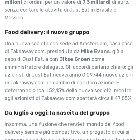
milioni
di ordini, per un valore di
7,3 miliardi
di euro,
senza contare le attività di Just Eat in Brasile e
Messico.
Food delivery: il nuovo gruppo
Una nuova società con sede ad Amsterdam, casa base
di Takeaway.com, presieduta da
Mike
Evans
, già a
capo di Just Eat, e con
Jitse
Groen
come
amministratore delegato. Gli accordi parlano chiaro: gli
azionisti di Just Eat riceveranno 0,09744 nuove azioni
di Takeaway.com, in cambio di ogni loro azione. E
deterranno circa il 52,15% della nuova società, mentre
agli azionisti di Takeaway.com spetterà circa il 47,85%.
Da luglio a oggi: la nascita del gruppo
Insomma, una fusione che rende il mondo del food
delivery sempre più competitivo, un progetto di cui si
mormorava già lo scorso luglio, momento in cui le azioni