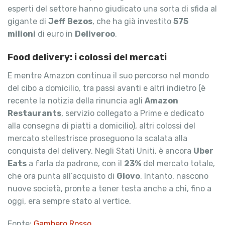
esperti del settore hanno giudicato una sorta di sfida al
gigante di
Jeff
Bezos
, che ha già investito
575
milioni
di euro in
Deliveroo
.
Food delivery: i colossi del mercati
E mentre Amazon continua il suo percorso nel mondo
del cibo a domicilio, tra passi avanti e altri indietro (è
recente la notizia della rinuncia agli
Amazon
Restaurants
, servizio collegato a Prime e dedicato
alla consegna di piatti a domicilio), altri colossi del
mercato stellestrisce proseguono la scalata alla
conquista del delivery. Negli Stati Uniti, è ancora
Uber
Eats
a farla da padrone, con il
23%
del mercato totale,
che ora punta all’acquisto di
Glovo
. Intanto, nascono
nuove società, pronte a tener testa anche a chi, fino a
oggi, era sempre stato al vertice.
Fonte:
Gambero Rosso