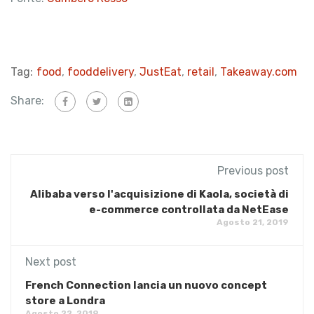
Tag:
food
,
fooddelivery
,
JustEat
,
retail
,
Takeaway.com
Share:
Previous post
Alibaba verso l'acquisizione di Kaola, società di
e-commerce controllata da NetEase
Agosto 21, 2019
Next post
French Connection lancia un nuovo concept
store a Londra
Agosto 22, 2019