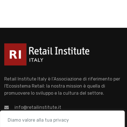
Retail Institute Italy è l’Associazione di riferimento per
l'Ecosistema Retail: la nostra mission è quella di
promuovere lo sviluppo e la cultura del settore.
info@retailinstitute.it
Associazione
Diamo valore alla tua privacy