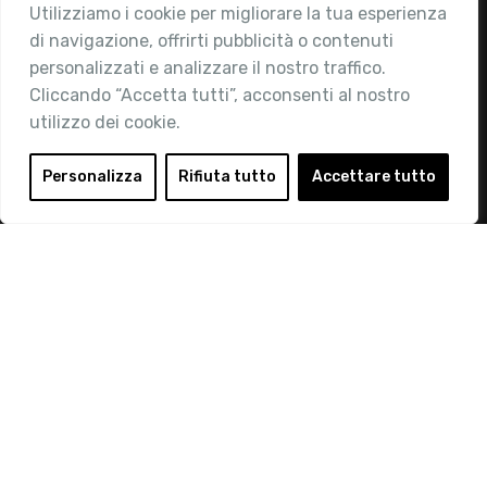
Utilizziamo i cookie per migliorare la tua esperienza
Chi siamo
di navigazione, offrirti pubblicità o contenuti
Attività
personalizzati e analizzare il nostro traffico.
Contatti
Cliccando “Accetta tutti”, acconsenti al nostro
utilizzo dei cookie.
Area Riservata
Login
Personalizza
Rifiuta tutto
Accettare tutto
Diventa Socio
Privacy Policy
© 2019 Retail Institute Italy - C.F.11617670150 - Foro
Buonaparte, 12 - 20121 Milano - Tel 02 76016405