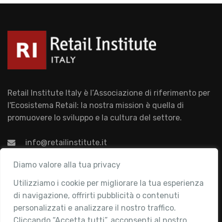
Retail Institute Italy è l’Associazione di riferimento per
l'Ecosistema Retail: la nostra mission è quella di
promuovere lo sviluppo e la cultura del settore.
info@retailinstitute.it
Associazione
Diamo valore alla tua privacy
Utilizziamo i cookie per migliorare la tua esperienza
Chi siamo
di navigazione, offrirti pubblicità o contenuti
Attività
personalizzati e analizzare il nostro traffico.
Contatti
Cliccando “Accetta tutti”, acconsenti al nostro