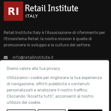
Retail Institute Italy è l’Associazione di riferimento per
l'Ecosistema Retail: la nostra mission è quella di
promuovere lo sviluppo e la cultura del settore.
info@retailinstitute.it
Associazione
Diamo valore alla tua privacy
Utilizziamo i cookie per migliorare la tua esperienza
Chi siamo
di navigazione, offrirti pubblicità o contenuti
Attività
personalizzati e analizzare il nostro traffico.
Contatti
Cliccando “Accetta tutti”, acconsenti al nostro
utilizzo dei cookie.
Area Riservata