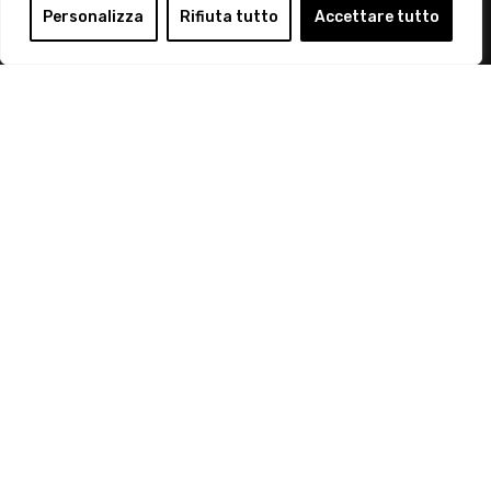
Login
Personalizza
Rifiuta tutto
Accettare tutto
Diventa Socio
Privacy Policy
© 2019 Retail Institute Italy - C.F.11617670150 - Foro
Buonaparte, 12 - 20121 Milano - Tel 02 76016405