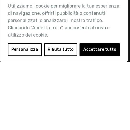
Utilizziamo i cookie per migliorare la tua esperienza
Chi siamo
di navigazione, offrirti pubblicità o contenuti
Attività
personalizzati e analizzare il nostro traffico.
Contatti
Cliccando “Accetta tutti”, acconsenti al nostro
utilizzo dei cookie.
Area Riservata
Login
Personalizza
Rifiuta tutto
Accettare tutto
Diventa Socio
Privacy Policy
© 2019 Retail Institute Italy - C.F.11617670150 - Foro
Buonaparte, 12 - 20121 Milano - Tel 02 76016405