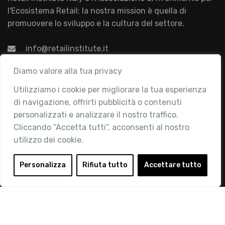
l'Ecosistema Retail: la nostra mission è quella di
promuovere lo sviluppo e la cultura del settore.
info@retailinstitute.it
Associazione
Diamo valore alla tua privacy
Utilizziamo i cookie per migliorare la tua esperienza
Chi siamo
di navigazione, offrirti pubblicità o contenuti
Attività
personalizzati e analizzare il nostro traffico.
Contatti
Cliccando “Accetta tutti”, acconsenti al nostro
utilizzo dei cookie.
Area Riservata
Login
Personalizza
Rifiuta tutto
Accettare tutto
Diventa Socio
Privacy Policy