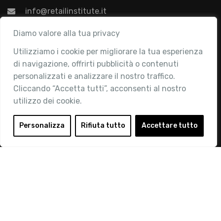
info@retailinstitute.it
Associazione
Diamo valore alla tua privacy
Utilizziamo i cookie per migliorare la tua esperienza
Chi siamo
di navigazione, offrirti pubblicità o contenuti
Attività
personalizzati e analizzare il nostro traffico.
Contatti
Cliccando “Accetta tutti”, acconsenti al nostro
utilizzo dei cookie.
Area Riservata
Login
Personalizza
Rifiuta tutto
Accettare tutto
Diventa Socio
Privacy Policy
© 2019 Retail Institute Italy - C.F.11617670150 - Foro