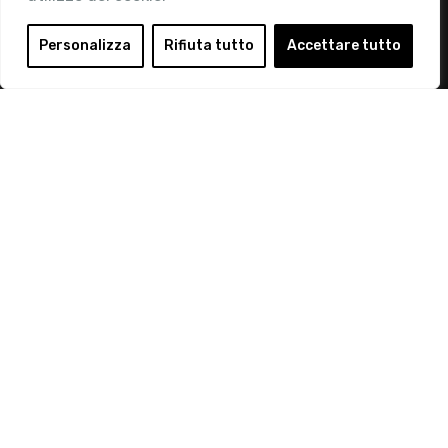
Login
Personalizza
Rifiuta tutto
Accettare tutto
Diventa Socio
Privacy Policy
© 2019 Retail Institute Italy - C.F.11617670150 - Foro
Buonaparte, 12 - 20121 Milano - Tel 02 76016405