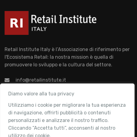
Retail Institute Italy è l’Associazione di riferimento per
l'Ecosistema Retail: la nostra mission è quella di
promuovere lo sviluppo e la cultura del settore.
info@retailinstitute.it
Associazione
Diamo valore alla tua privacy
Utilizziamo i cookie per migliorare la tua esperienza
Chi siamo
di navigazione, offrirti pubblicità o contenuti
Attività
personalizzati e analizzare il nostro traffico.
Contatti
Cliccando “Accetta tutti”, acconsenti al nostro
utilizzo dei cookie.
Area Riservata