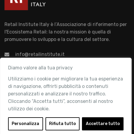
Retail Institute Italy è l’Associazione di riferimento per
l'Ecosistema Retail: la nostra mission è quella di
promuovere lo sviluppo e la cultura del settore.
info@retailinstitute.it
Associazione
Diamo valore alla tua privacy
Utilizziamo i cookie per migliorare la tua esperienza
Chi siamo
di navigazione, offrirti pubblicità o contenuti
Attività
personalizzati e analizzare il nostro traffico.
Contatti
Cliccando “Accetta tutti”, acconsenti al nostro
utilizzo dei cookie.
Area Riservata
Login
Personalizza
Rifiuta tutto
Accettare tutto
Diventa Socio