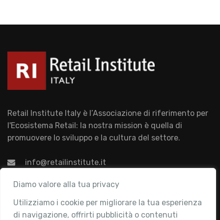
Retail Institute Italy è l’Associazione di riferimento per
l'Ecosistema Retail: la nostra mission è quella di
promuovere lo sviluppo e la cultura del settore.
info@retailinstitute.it
Associazione
Diamo valore alla tua privacy
Utilizziamo i cookie per migliorare la tua esperienza
Chi siamo
di navigazione, offrirti pubblicità o contenuti
Attività