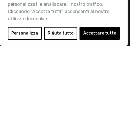
personalizzati e analizzare il nostro traffico.
Contatti
Cliccando “Accetta tutti”, acconsenti al nostro
utilizzo dei cookie.
Area Riservata
Login
Personalizza
Rifiuta tutto
Accettare tutto
Diventa Socio
Privacy Policy
© 2019 Retail Institute Italy - C.F.11617670150 - Foro
Buonaparte, 12 - 20121 Milano - Tel 02 76016405