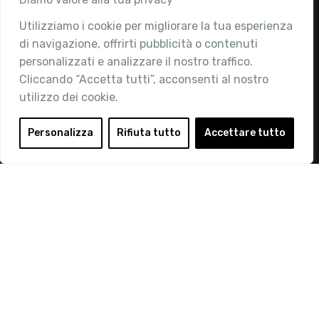
Utilizziamo i cookie per migliorare la tua esperienza
Chi siamo
di navigazione, offrirti pubblicità o contenuti
Attività
personalizzati e analizzare il nostro traffico.
Contatti
Cliccando “Accetta tutti”, acconsenti al nostro
utilizzo dei cookie.
Area Riservata
Login
Personalizza
Rifiuta tutto
Accettare tutto
Diventa Socio
Privacy Policy
© 2019 Retail Institute Italy - C.F.11617670150 - Foro
Buonaparte, 12 - 20121 Milano - Tel 02 76016405