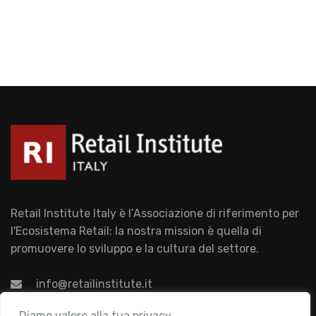
Retail Institute Italy è l’Associazione di riferimento per
l'Ecosistema Retail: la nostra mission è quella di
promuovere lo sviluppo e la cultura del settore.
info@retailinstitute.it
Associazione
Diamo valore alla tua privacy