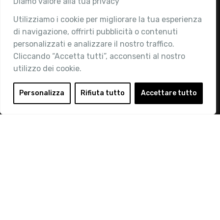
Diamo valore alla tua privacy
Utilizziamo i cookie per migliorare la tua esperienza
Chi siamo
di navigazione, offrirti pubblicità o contenuti
Attività
personalizzati e analizzare il nostro traffico.
Contatti
Cliccando “Accetta tutti”, acconsenti al nostro
utilizzo dei cookie.
Area Riservata
Login
Personalizza
Rifiuta tutto
Accettare tutto
Diventa Socio
Privacy Policy
© 2019 Retail Institute Italy - C.F.11617670150 - Foro
Buonaparte, 12 - 20121 Milano - Tel 02 76016405