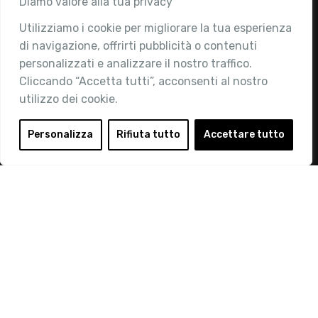
Diamo valore alla tua privacy
Utilizziamo i cookie per migliorare la tua esperienza
Chi siamo
di navigazione, offrirti pubblicità o contenuti
Attività
personalizzati e analizzare il nostro traffico.
Contatti
Cliccando “Accetta tutti”, acconsenti al nostro
utilizzo dei cookie.
Area Riservata
Login
Personalizza
Rifiuta tutto
Accettare tutto
Diventa Socio
Privacy Policy
© 2019 Retail Institute Italy - C.F.11617670150 - Foro
Buonaparte, 12 - 20121 Milano - Tel 02 76016405