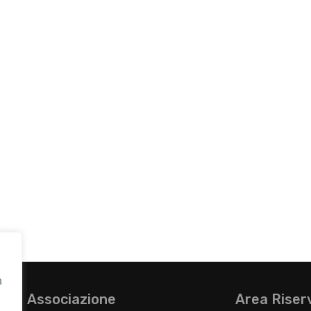
a
Associazione
Area Riser