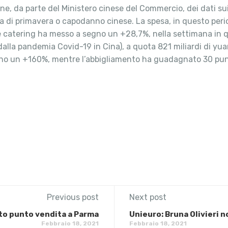
one, da parte del Ministero cinese del Commercio, dei dati s
ta di primavera o capodanno cinese. La spesa, in questo perio
ail e catering ha messo a segno un +28,7%, nella settimana in 
lla pandemia Covid-19 in Cina), a quota 821 miliardi di yuan (
segno un +160%, mentre l’abbigliamento ha guadagnato 30 pun
Previous post
Next post
rto punto vendita a Parma
Unieuro: Bruna Olivieri 
Febbraio 18, 2021
Febbraio 18, 2021