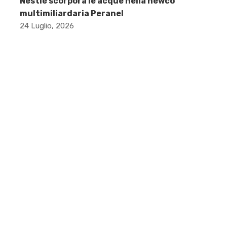
Nestlé scorpora le acque nella newco
multimiliardaria Peranel
24 Luglio, 2026