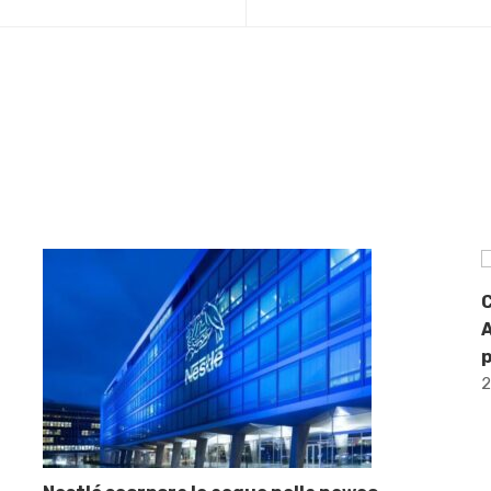
C
A
p
2