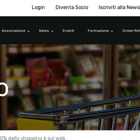
Login
Diventa Socio
Iscriviti alla News
Associazione
News
Eventi
Formazione
Green Ret
o
 50% dello shopping è sul web