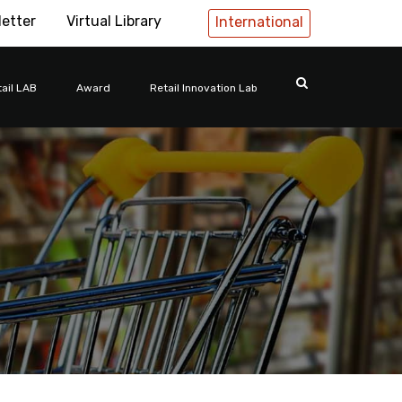
letter
Virtual Library
International
ail LAB
Award
Retail Innovation Lab