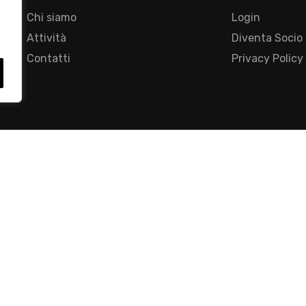
Chi siamo
Login
Attività
Diventa Socio
Contatti
Privacy Policy
- Foro Buonaparte, 12 - 20121 Milano - Tel 02 76016405