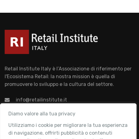
Retail Institute Italy è l’Associazione di riferimento per
l'Ecosistema Retail: la nostra mission è quella di
promuovere lo sviluppo e la cultura del settore.
info@retailinstitute.it
Associazione
Diamo valore alla tua privacy
Utilizziamo i cookie per migliorare la tua esperienza
Chi siamo
di navigazione, offrirti pubblicità o contenuti
Attività