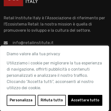
Retail Institute Italy è l’Associazione di riferimento per
l'Ecosistema Retail: la nostra mission è quella di
promuovere lo sviluppo e la cultura del settore.
info@retailinstitute.it
Associazione
Diamo valore alla tua privacy
Utilizziamo i cookie per migliorare la tua esperienza
Chi siamo
di navigazione, offrirti pubblicità o contenuti
Attività
personalizzati e analizzare il nostro traffico.
Contatti
Cliccando “Accetta tutti”, acconsenti al nostro
utilizzo dei cookie.
Area Riservata
Login
Personalizza
Rifiuta tutto
Accettare tutto
Diventa Socio