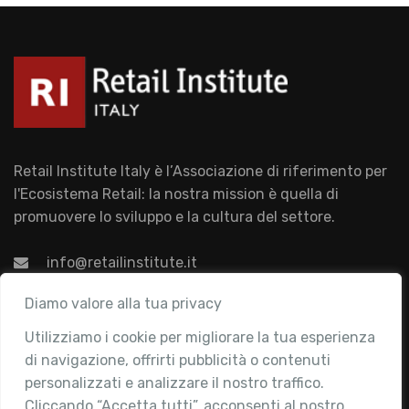
Retail Institute Italy è l’Associazione di riferimento per
l'Ecosistema Retail: la nostra mission è quella di
promuovere lo sviluppo e la cultura del settore.
info@retailinstitute.it
Associazione
Diamo valore alla tua privacy
Utilizziamo i cookie per migliorare la tua esperienza
Chi siamo
di navigazione, offrirti pubblicità o contenuti
Attività
personalizzati e analizzare il nostro traffico.
Contatti
Cliccando “Accetta tutti”, acconsenti al nostro