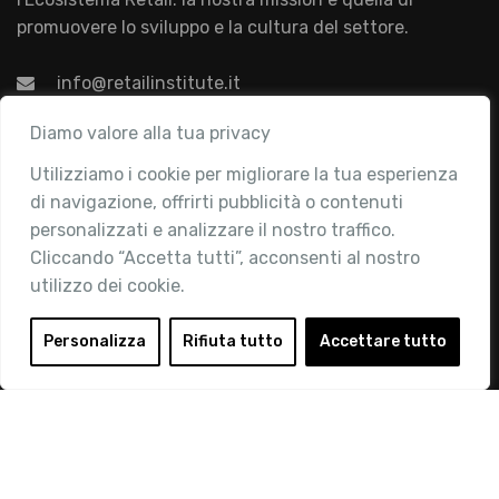
promuovere lo sviluppo e la cultura del settore.
info@retailinstitute.it
Associazione
Diamo valore alla tua privacy
Utilizziamo i cookie per migliorare la tua esperienza
Chi siamo
di navigazione, offrirti pubblicità o contenuti
Attività
personalizzati e analizzare il nostro traffico.
Contatti
Cliccando “Accetta tutti”, acconsenti al nostro
utilizzo dei cookie.
Area Riservata
Login
Personalizza
Rifiuta tutto
Accettare tutto
Diventa Socio
Privacy Policy