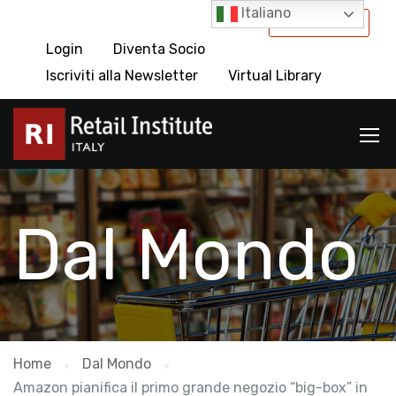
Italiano
International
Login
Diventa Socio
Iscriviti alla Newsletter
Virtual Library
Dal Mondo
Home
Dal Mondo
Amazon pianifica il primo grande negozio “big-box” in