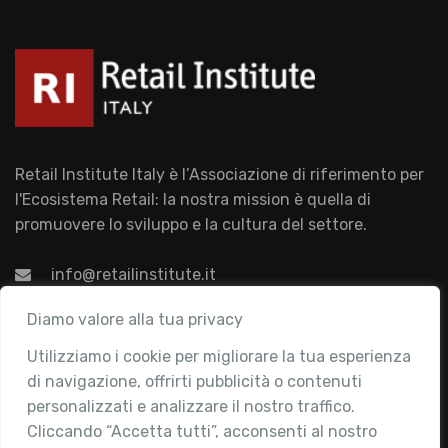
Retail Institute Italy è l’Associazione di riferimento per
l'Ecosistema Retail: la nostra mission è quella di
promuovere lo sviluppo e la cultura del settore.
info@retailinstitute.it
Associazione
Diamo valore alla tua privacy
Utilizziamo i cookie per migliorare la tua esperienza
Chi siamo
di navigazione, offrirti pubblicità o contenuti
Attività
personalizzati e analizzare il nostro traffico.
Contatti
Cliccando “Accetta tutti”, acconsenti al nostro