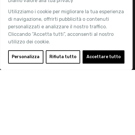
Diamo valore alla tua privacy
Utilizziamo i cookie per migliorare la tua esperienza
Chi siamo
di navigazione, offrirti pubblicità o contenuti
Attività
personalizzati e analizzare il nostro traffico.
Contatti
Cliccando “Accetta tutti”, acconsenti al nostro
utilizzo dei cookie.
Area Riservata
Login
Personalizza
Rifiuta tutto
Accettare tutto
Diventa Socio
Privacy Policy
© 2019 Retail Institute Italy - C.F.11617670150 - Foro
Buonaparte, 12 - 20121 Milano - Tel 02 76016405