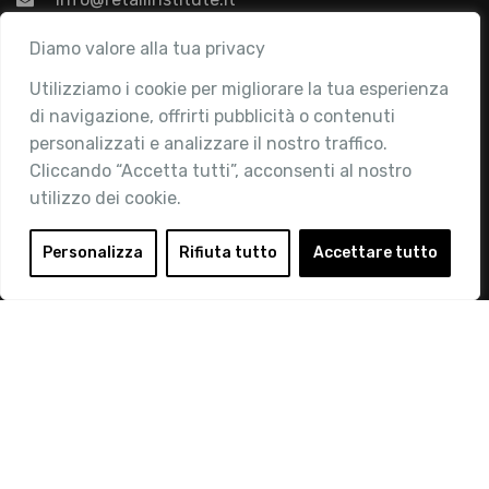
Associazione
Diamo valore alla tua privacy
Utilizziamo i cookie per migliorare la tua esperienza
Chi siamo
di navigazione, offrirti pubblicità o contenuti
Attività
personalizzati e analizzare il nostro traffico.
Contatti
Cliccando “Accetta tutti”, acconsenti al nostro
utilizzo dei cookie.
Area Riservata
Login
Personalizza
Rifiuta tutto
Accettare tutto
Diventa Socio
Privacy Policy
© 2019 Retail Institute Italy - C.F.11617670150 - Foro
Buonaparte, 12 - 20121 Milano - Tel 02 76016405