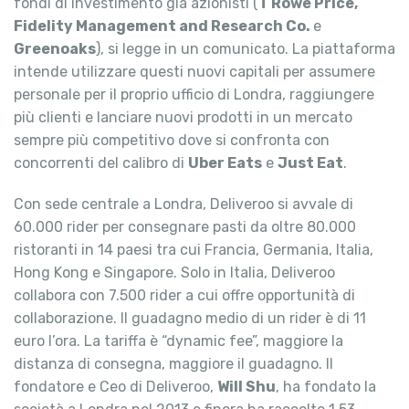
fondi di investimento già azionisti (
T Rowe Price,
Fidelity Management and Research Co.
e
Greenoaks
), si legge in un comunicato. La piattaforma
intende utilizzare questi nuovi capitali per assumere
personale per il proprio ufficio di Londra, raggiungere
più clienti e lanciare nuovi prodotti in un mercato
sempre più competitivo dove si confronta con
concorrenti del calibro di
Uber Eats
e
Just Eat
.
Con sede centrale a Londra, Deliveroo si avvale di
60.000 rider per consegnare pasti da oltre 80.000
ristoranti in 14 paesi tra cui Francia, Germania, Italia,
Hong Kong e Singapore. Solo in Italia, Deliveroo
collabora con 7.500 rider a cui offre opportunità di
collaborazione. Il guadagno medio di un rider è di 11
euro l’ora. La tariffa è “dynamic fee”, maggiore la
distanza di consegna, maggiore il guadagno. Il
fondatore e Ceo di Deliveroo,
Will Shu
, ha fondato la