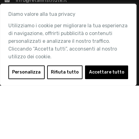
info@retailinstitute.it
Associazione
Diamo valore alla tua privacy
Utilizziamo i cookie per migliorare la tua esperienza
Chi siamo
di navigazione, offrirti pubblicità o contenuti
Attività
personalizzati e analizzare il nostro traffico.
Contatti
Cliccando “Accetta tutti”, acconsenti al nostro
utilizzo dei cookie.
Area Riservata
Login
Personalizza
Rifiuta tutto
Accettare tutto
Diventa Socio
Privacy Policy
© 2019 Retail Institute Italy - C.F.11617670150 - Foro
Buonaparte, 12 - 20121 Milano - Tel 02 76016405