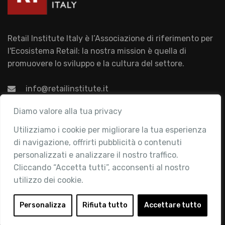
Retail Institute Italy è l’Associazione di riferimento per
l'Ecosistema Retail: la nostra mission è quella di
promuovere lo sviluppo e la cultura del settore.
info@retailinstitute.it
Associazione
Diamo valore alla tua privacy
Utilizziamo i cookie per migliorare la tua esperienza
Chi siamo
di navigazione, offrirti pubblicità o contenuti
Attività
personalizzati e analizzare il nostro traffico.
Contatti
Cliccando “Accetta tutti”, acconsenti al nostro
utilizzo dei cookie.
Area Riservata
Login
Personalizza
Rifiuta tutto
Accettare tutto
Diventa Socio