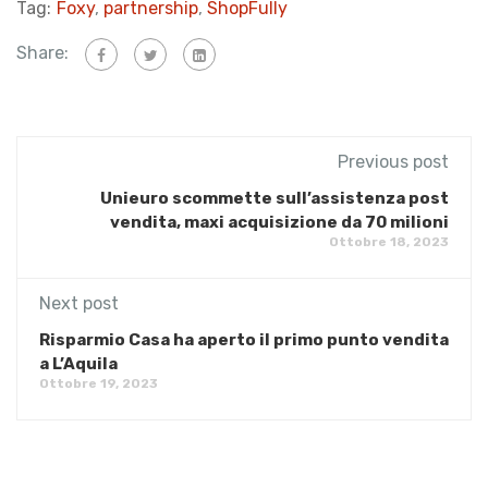
Tag:
Foxy
,
partnership
,
ShopFully
Share:
Previous post
Unieuro scommette sull’assistenza post
vendita, maxi acquisizione da 70 milioni
Ottobre 18, 2023
Next post
​Risparmio Casa ha aperto il primo punto vendita
a L’Aquila
Ottobre 19, 2023