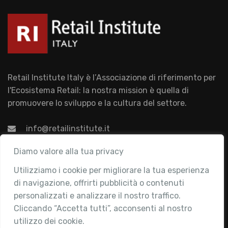
Retail Institute Italy è l’Associazione di riferimento per
l'Ecosistema Retail: la nostra mission è quella di
promuovere lo sviluppo e la cultura del settore.
info@retailinstitute.it
Associazione
Diamo valore alla tua privacy
Utilizziamo i cookie per migliorare la tua esperienza
Chi siamo
di navigazione, offrirti pubblicità o contenuti
Attività
personalizzati e analizzare il nostro traffico.
Contatti
Cliccando “Accetta tutti”, acconsenti al nostro
utilizzo dei cookie.
Area Riservata