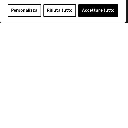
Login
Personalizza
Rifiuta tutto
Accettare tutto
Diventa Socio
Privacy Policy
© 2019 Retail Institute Italy - C.F.11617670150 - Foro
Buonaparte, 12 - 20121 Milano - Tel 02 76016405