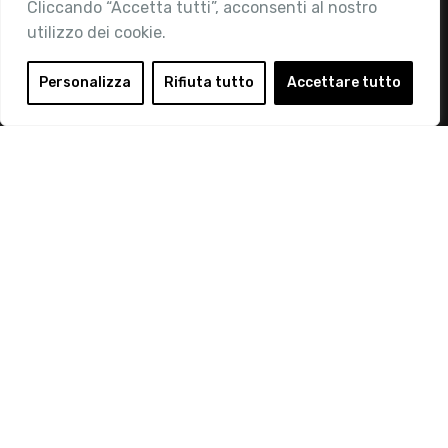
Cliccando “Accetta tutti”, acconsenti al nostro
utilizzo dei cookie.
Area Riservata
Login
Personalizza
Rifiuta tutto
Accettare tutto
Diventa Socio
Privacy Policy
© 2019 Retail Institute Italy - C.F.11617670150 - Foro
Buonaparte, 12 - 20121 Milano - Tel 02 76016405