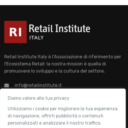
Retail Institute Italy è l’Associazione di riferimento per
l'Ecosistema Retail: la nostra mission è quella di
promuovere lo sviluppo e la cultura del settore.
info@retailinstitute.it
Associazione
Diamo valore alla tua privacy
Utilizziamo i cookie per migliorare la tua esperienza
Chi siamo
di navigazione, offrirti pubblicità o contenuti
Attività
personalizzati e analizzare il nostro traffico.
Contatti