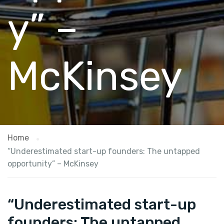
y” –
McKinsey
Home
“Underestimated start-up founders: The untapped
opportunity” – McKinsey
“Underestimated start-up
founders: The untapped