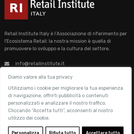
Retail Institute Italy è l’Associazione di riferimento per
l'Ecosistema Retail: la nostra mission è quella di
promuovere lo sviluppo e la cultura del settore.
info@retailinstitute.it
Associazione
Diamo valore alla tua privacy
Utilizziamo i cookie per migliorare la tua esperienza
Chi siamo
di navigazione, offrirti pubblicità o contenuti
Attività
personalizzati e analizzare il nostro traffico.
Contatti
Cliccando “Accetta tutti”, acconsenti al nostro
utilizzo dei cookie.
Area Riservata
Login
Personalizza
Rifiuta tutto
Accettare tutto