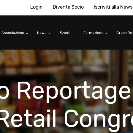
Login
Diventa Socio
Iscriviti alla News
Associazione
News
Eventi
Formazione
Green Ret
vo Reportage
 Retail Cong