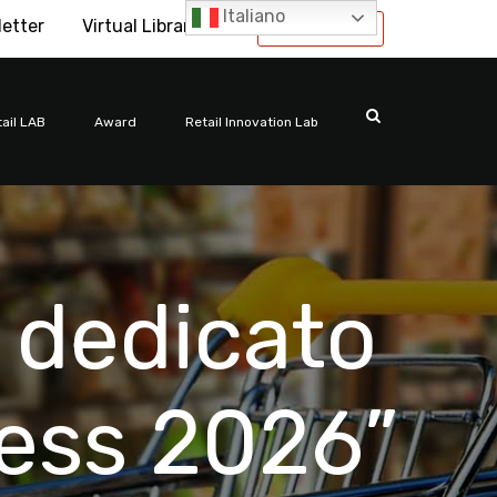
Italiano
letter
Virtual Library
International
ail LAB
Award
Retail Innovation Lab
 dedicato
ress 2026”