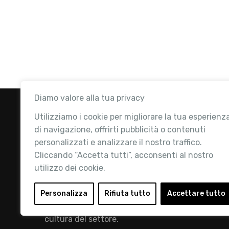
Diamo valore alla tua privacy
Utilizziamo i cookie per migliorare la tua esperienz
di navigazione, offrirti pubblicità o contenuti
personalizzati e analizzare il nostro traffico.
Cliccando “Accetta tutti”, acconsenti al nostro
utilizzo dei cookie.
Retail Institute Italy è l’Associazione di
riferimento per l'Ecosistema Retail: la nostra
Personalizza
Rifiuta tutto
Accettare tutto
mission è quella di promuovere lo sviluppo e la
cultura del settore.